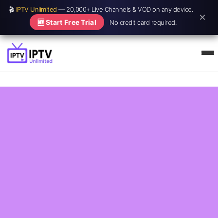
🎬
IPTV Unlimited
— 20,000+ Live Channels & VOD on any device.
×
🆕 Start Free Trial
No credit card required.