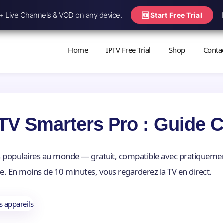
 Live Channels & VOD on any device.
🆕 Start Free Trial
Home
IPTV Free Trial
Shop
Conta
TV Smarters Pro : Guide 
us populaires au monde — gratuit, compatible avec pratiquement
 En moins de 10 minutes, vous regarderez la TV en direct.