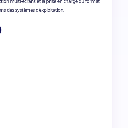
tion multi-écrans et la prise en charge du format
ons des systèmes d’exploitation.
)