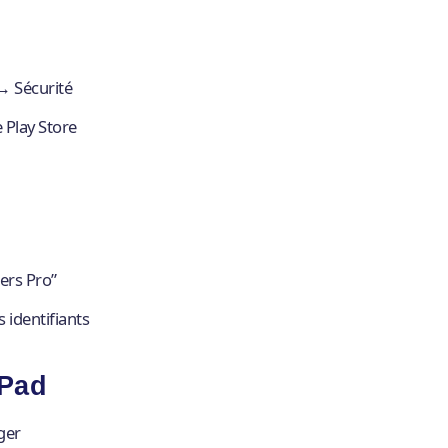
→ Sécurité
 Play Store
ers Pro”
 identifiants
iPad
ger