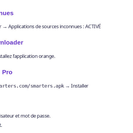
nnues
→ Applications de sources inconnues : ACTIVÉ
wnloader
allez l’application orange.
s Pro
→ Installer
arters.com/smarters.apk
isateur et mot de passe.
t.